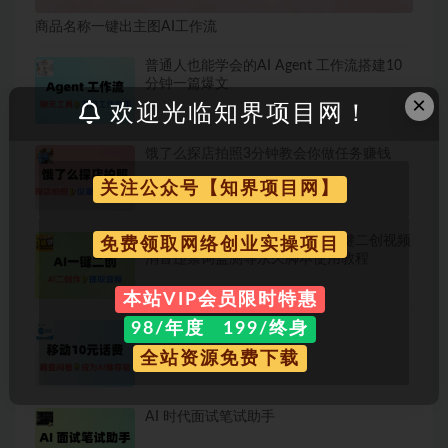
商品名称一键出主图AI工作流
普通人也能学会的AI Agent 工作流搭建10
分钟一篇爆文
×
欢迎光临知界项目网！
饿了么探店拍照3分钟教会你做任务赚钱
关注公众号【知界项目网】
多功能视频提取宝包含AI创作一键二创视频
免费领取网络创业实操项目
消音违禁词监测等永久脚本使用教程
本站VIP会员限时特惠
98/年度 199/终身
移动10元免费话费-线报
全站资源免费下载
AI 时代面试笔试助手