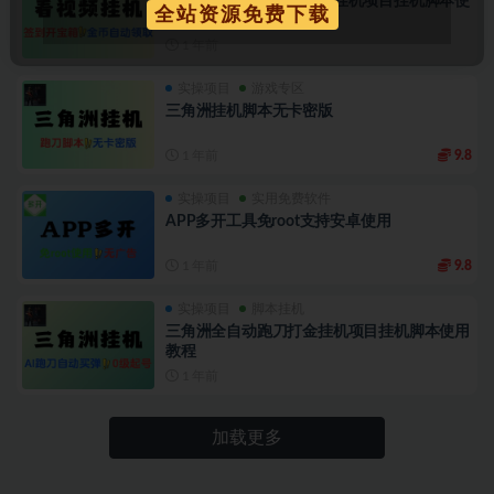
爱看视频全自动广告掘金挂机项目挂机脚本使
全站资源免费下载
用教程
1 年前
实操项目
游戏专区
三角洲挂机脚本无卡密版
1 年前
9.8
实操项目
实用免费软件
APP多开工具免root支持安卓使用
1 年前
9.8
实操项目
脚本挂机
三角洲全自动跑刀打金挂机项目挂机脚本使用
教程
1 年前
加载更多