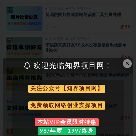
实操项目
实用免费软件
简易的图片快速旋转与裁剪工具批量处理
1 年前
9.8
实操项目
实用免费软件
李跳跳真实好友5.0版本发布微信自动检测单
删好友
1 年前
9.8
×
欢迎光临知界项目网！
实操项目
脚本挂机
泡泡玛特AI防黑号抢购助手抢购助手使用教程
1 年前
关注公众号【知界项目网】
实操项目
实用免费软件
免费领取网络创业实操项目
文件加密工具支持文件夹可隐藏可解密
1 年前
9.8
本站VIP会员限时特惠
实操项目
脚本挂机
98/年度 199/终身