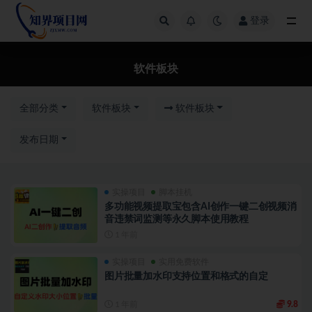
登录
全部
软件板块
全部分类
软件板块
软件板块
发布日期
实操项目
脚本挂机
多功能视频提取宝包含AI创作一键二创视频消
音违禁词监测等永久脚本使用教程
1 年前
实操项目
实用免费软件
图片批量加水印支持位置和格式的自定
1 年前
9.8