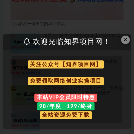
商品名称一键出主图AI工作流
普通人也能学会的AI Agent 工作流搭建10
×
欢迎光临知界项目网！
分钟一篇爆文
饿了么探店拍照3分钟教会你做任务赚钱
关注公众号【知界项目网】
免费领取网络创业实操项目
多功能视频提取宝包含AI创作一键二创视频
消音违禁词监测等永久脚本使用教程
本站VIP会员限时特惠
98/年度 199/终身
移动10元免费话费-线报
全站资源免费下载