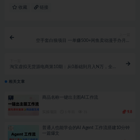
收藏
链接
上一篇
空手套白狼项目 一单赚500+闲鱼卖动漫手办月入
4W+外卖券公众号CPS项目
下一篇
淘宝虚拟无货源电商第10期：从0基础到月入N万，全
程实操，可批量操作
相关文章
商品名称一键出主图AI工作流
实操项目
1 年前
31
9.8
普通人也能学会的AI Agent 工作流搭建10分钟
一篇爆文