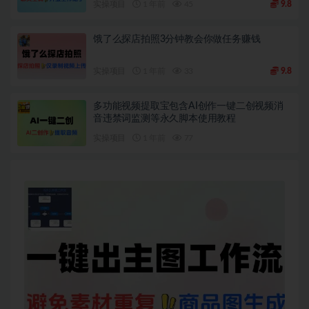
实操项目
1 年前
45
9.8
饿了么探店拍照3分钟教会你做任务赚钱
实操项目
1 年前
33
9.8
多功能视频提取宝包含AI创作一键二创视频消
音违禁词监测等永久脚本使用教程
实操项目
1 年前
77