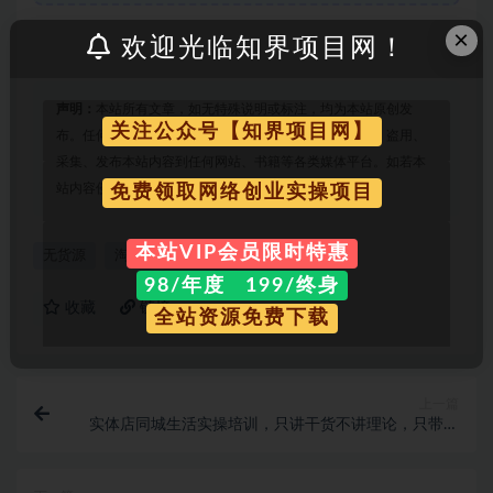
×
欢迎光临知界项目网！
声明：
本站所有文章，如无特殊说明或标注，均为本站原创发
关注公众号【知界项目网】
布。任何个人或组织，在未征得本站同意时，禁止复制、盗用、
采集、发布本站内容到任何网站、书籍等各类媒体平台。如若本
站内容侵犯了原著者的合法权益，可联系我们进行处理。
免费领取网络创业实操项目
本站VIP会员限时特惠
无货源
淘宝
电商教程
98/年度 199/终身
收藏
链接
全站资源免费下载
上一篇
实体店同城生活实操培训，只讲干货不讲理论，只带实
操不要概念（12节课）