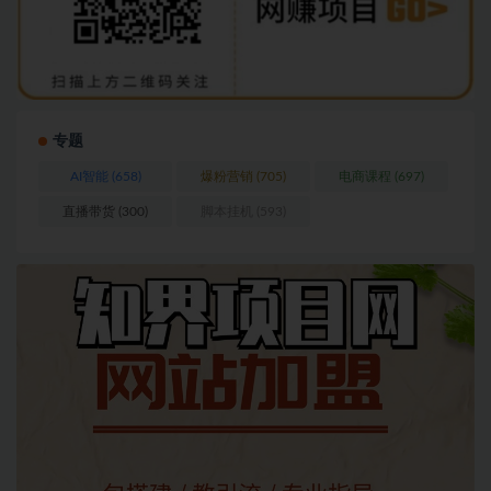
专题
AI智能
(658)
爆粉营销
(705)
电商课程
(697)
直播带货
(300)
脚本挂机
(593)