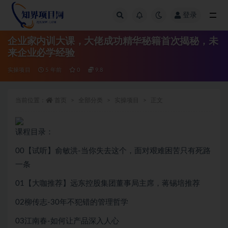
登录
全部
企业家内训大课，大佬成功精华秘籍首次揭秘，未
来企业必学经验
实操项目
5 年前
0
9.8
当前位置：
首页
全部分类
实操项目
正文
课程目录：
00【试听】俞敏洪-当你失去这个，面对艰难困苦只有死路
一条
01【大咖推荐】远东控股集团董事局主席，蒋锡培推荐
02柳传志-30年不犯错的管理哲学
03江南春-如何让产品深入人心