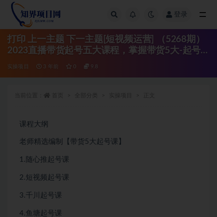
登录
全部
打印 上一主题 下一主题[短视频运营] （5268期）
2023直播带货起号五大课程，掌握带货5大-起号方
法，掌握起新号逻辑
实操项目
3 年前
0
9.8
当前位置：
首页
全部分类
实操项目
正文
课程大纲
老师精选编制【带货5大起号课】
1.随心推起号课
2.短视频起号课
3.千川起号课
4.鱼塘起号课