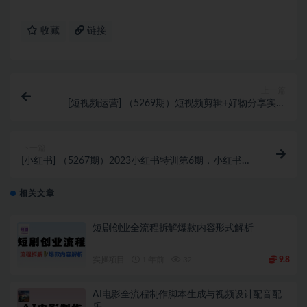
收藏
链接
上一篇
[短视频运营] （5269期）短视频剪辑+好物分享实战
课，无需拍摄一部手机做视频，快速起号实操！
下一篇
[小红书] （5267期）2023小红书特训第6期，小红书90
天涨粉18w，变现10w+，半年矩阵号粉丝破百万
相关文章
短剧创业全流程拆解爆款内容形式解析
实操项目
1 年前
32
9.8
AI电影全流程制作脚本生成与视频设计配音配
乐