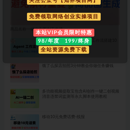
关注公众号【知界项目网】
免费领取网络创业实操项目
商品名称一键出主图AI工作流
本站VIP会员限时特惠
普通人也能学会的AI Agent 工作流搭建10
98/年度 199/终身
分钟一篇爆文
全站资源免费下载
饿了么探店拍照3分钟教会你做任务赚钱
多功能视频提取宝包含AI创作一键二创视频
消音违禁词监测等永久脚本使用教程
移动10元免费话费-线报