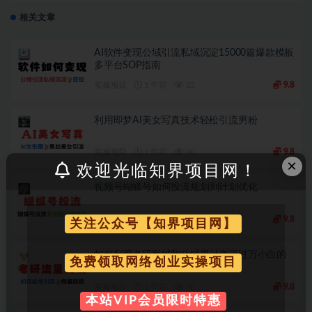
相关文章
AI软件变现公域引流私域沉淀15000篇爆款模板
多平台SOP指南
实操项目
1 年前
22
9.8
利用即梦AI美女写真技术轻松引流男粉
实操项目
1 年前
40
9.8
×
欢迎光临知界项目网！
视频号蝴蝶号如何投流规划到计划优化
实操项目
1 年前
27
9.8
关注公众号【知界项目网】
如何利用考研私域和公域累计变现过万小白的
免费领取网络创业实操项目
心路历程
实操项目
1 年前
40
9.8
本站VIP会员限时特惠