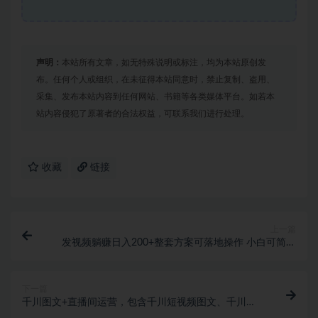
声明：
本站所有文章，如无特殊说明或标注，均为本站原创发
布。任何个人或组织，在未征得本站同意时，禁止复制、盗用、
采集、发布本站内容到任何网站、书籍等各类媒体平台。如若本
站内容侵犯了原著者的合法权益，可联系我们进行处理。
收藏
链接
上一篇
发视频躺赚日入200+整套方案可落地操作 小白可简单
上手(教程+素材)
下一篇
千川图文+直播间运营，包含千川短视频图文、千川直
播间、小店随心推等等