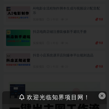
AI电影全流程制作脚本生成与视频设计配音配
乐
实操项目
1 年前
39
9.8
抖店电商店铺注册装修新手避坑手册
实操项目
1 年前
36
9.8
抖音小店系统课开店到爆单平台规则选品
实操项目
1 年前
33
9.8
×
欢迎光临知界项目网！