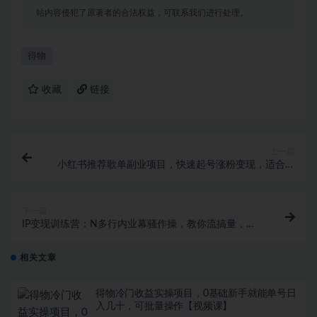
站内容侵犯了原著者的合法权益，可联系我们进行处理。
得物
收藏
链接
上一篇
小红书推荐歌单副业项目，快速起号涨粉变现，适合学
生 宝妈 上班族
下一篇
IP变现训练营：N多行内业幕骚作操，教你流搞量，新
姿势！
相关文章
得物冷门收益实操项目，0基础新手就能单号日
入几十，可批量操作【视频课】