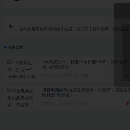
上一
智能钻展手把手教你操作钻展，全方面了解和运用，让钻展更
简
相关文章
7天螺旋起号，打造一个日赚5000＋的抖音壁
号（价值688）
实操项目
3 年前
14.2K
抖音电商新学员必看基础课，抖音新手必看运
教程(价值3980)
实操项目
3 年前
7.1K