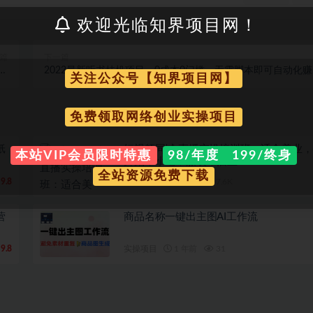
欢迎光临知界项目网！
篇
下一篇
加
2022最新听书挂机项目，0成本0门槛，无需脚本即可自动化
关注公众号【知界项目网】
单
（详细教程）
免费领取网络创业实操项目
纸
短视频同城·直播实操培训班：适合美业
本站VIP会员限时特惠
98/年度 199/终身
舞蹈，小吃，服装，酒业
全站资源免费下载
9.8
实操项目
3 年前
7.6K
营
商品名称一键出主图AI工作流
9.8
实操项目
1 年前
31