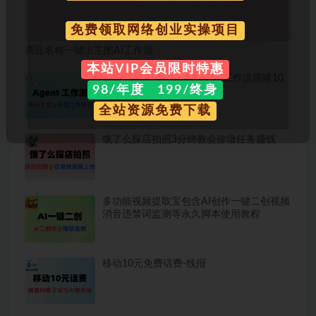
免费领取网络创业实操项目
商品名称一键出主图AI工作流
本站VIP会员限时特惠
普通人也能学会的AI Agent 工作流搭建10
98/年度 199/终身
分钟一篇爆文
全站资源免费下载
饿了么探店拍照3分钟教会你做任务赚钱
多功能视频提取宝包含AI创作一键二创视频
消音违禁词监测等永久脚本使用教程
移动10元免费话费-线报