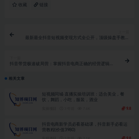
收藏
链接
上一篇
最新最全抖音短视频变现方式全公开，顶级操盘手教你
如何50W粉丝变现8000W
下一篇
抖音带货极速破局营：掌握抖音电商正确的经营逻辑，
快速爆流变现
相关文章
短视频同城·直播实操培训班：适合美业，餐
饮，舞蹈，小吃，服装，酒业
实操项目
3 年前
7.6K
9.8
抖音电商新学员必看基础课，抖音新手必看运
营教程(价值3980)
实操项目
3 年前
7.1K
9.8