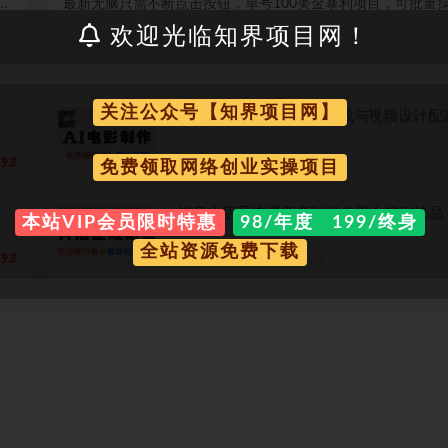
门
最新无脑只需不断点击按钮，单号100美金暴利项目，可批量
）
作
欢迎光临知界项目网！
关注公众号【知界项目网】
AI电影全流程制作脚本生成与视频设计配
9.8
实操项目
1 年前
39
免费领取网络创业实操项目
抖音小店系统课开店到爆单平台规则选品
本站VIP会员限时特惠
98/年度 199/终身
全站资源免费下载
9.8
实操项目
1 年前
33