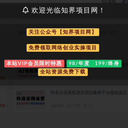
收藏
欢迎光临知界项目网！
篇
下一篇
关注公众号【知界项目网】
日
挖掘公众号文章财富，冷门抱利技术，让你轻松月入过万！
0+
免费领取网络创业实操项目
本站VIP会员限时特惠
98/年度 199/终身
AI电影全流程制作脚本生成与视频设计配
全站资源免费下载
9.8
实操项目
1 年前
39
抖音小店系统课开店到爆单平台规则选品
9.8
实操项目
1 年前
33