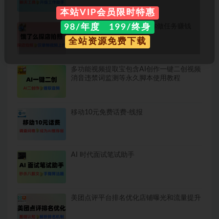
本站VIP会员限时特惠
98/年度 199/终身
饿了么探店拍照3分钟教会你做任务赚钱
全站资源免费下载
多功能视频提取宝包含AI创作一键二创视频
消音违禁词监测等永久脚本使用教程
移动10元免费话费-线报
AI 时代面试笔试助手
美团点评平台排名优化店铺曝光和流量提升