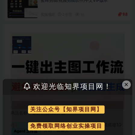
蜜蜂剪辑(视频剪辑软件)中文VIP版本
实操项目
2 年前
16
9.8
×
欢迎光临知界项目网！
关注公众号【知界项目网】
商品名称一键出主图AI工作流
普通人也能学会的AI Agent 工作流搭建10
免费领取网络创业实操项目
分钟一篇爆文