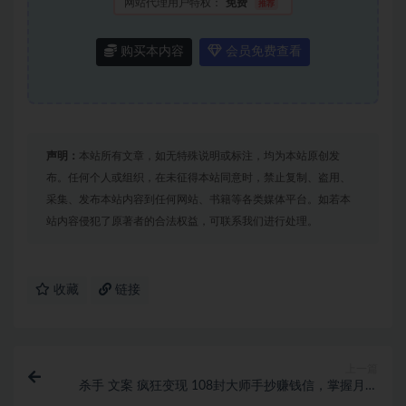
网站代理用户特权：
免费
推荐
购买本内容
会员免费查看
声明：
本站所有文章，如无特殊说明或标注，均为本站原创发
布。任何个人或组织，在未征得本站同意时，禁止复制、盗用、
采集、发布本站内容到任何网站、书籍等各类媒体平台。如若本
站内容侵犯了原著者的合法权益，可联系我们进行处理。
收藏
链接
上一篇
杀手 文案 疯狂变现 108封大师手抄赚钱信，掌握月入
百万的文案密码