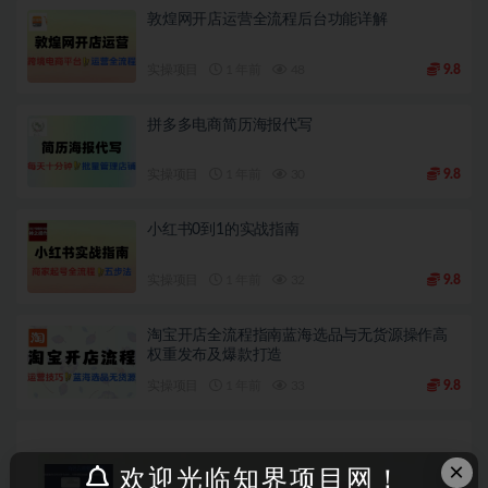
敦煌网开店运营全流程后台功能详解
实操项目
1 年前
48
9.8
拼多多电商简历海报代写
实操项目
1 年前
30
9.8
小红书0到1的实战指南
实操项目
1 年前
32
9.8
淘宝开店全流程指南蓝海选品与无货源操作高
权重发布及爆款打造
实操项目
1 年前
33
9.8
×
欢迎光临知界项目网！