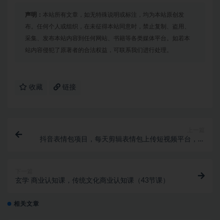
声明：
本站所有文章，如无特殊说明或标注，均为本站原创发
布。任何个人或组织，在未征得本站同意时，禁止复制、盗用、
采集、发布本站内容到任何网站、书籍等各类媒体平台。如若本
站内容侵犯了原著者的合法权益，可联系我们进行处理。
收藏
链接
上一篇
抖音表情包项目，每天剪辑表情包上传短视频平台，日
入3位数+已实操跑通
下一篇
玄学 商业认知课，传统文化商业认知课（43节课）
相关文章