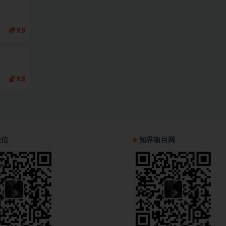
9.8
9.8
微信
知界项目网