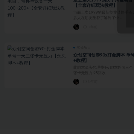
最近爆火1999的快手淘金项目，
【全套详细玩法教程】
市面上卖1999的最新割韭菜快手淘
多人在朋友圈都了解到了快...
3 年前
实操项目
众创空间创游90s打金脚本 
+教程】
此脚本源头代理费4w 脚本外面三个月
张卡无压力 95回收...
3 年前