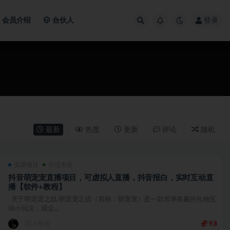
会员介绍
合伙人
登录
最新
热度
更新
评论
随机
实操项目
引流专区
抖音萌宠宠直播项目，可虚拟人直播，抖音报白，实时互动直
播【软件+教程】
关于萌宠宠之战 萌宠宠之战（简称：萌宠宠）是一款简单有趣的礼物互
动小玩法，观众...
3 年前
9.8