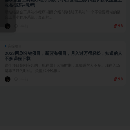
趣味聚合工具箱小程序系统，小白也能上线小程序 获取流量主
收益(源码+教程)
易结结聚合工具箱小程序 项目介绍 “易结结工具箱”一个不需要后端的聚
合工具小程序系统，真正的...
3 年前
9.8
实操项目
2023网剧分销项目，新蓝海项目，月入过万很轻松，知道的人
不多课程下载
这个项目是刚兴起的，现在属于蓝海时期，真知道的人不多。现在入场
是非常好的时机。 类型和小说推...
3 年前
9.8