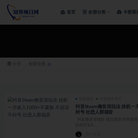
首页
全部分类
卡密渠
全部
分类
全部分类
8
实操项目
抖音快手专区
抖音Steam撸音浪玩法 挂机一天
封号 社恐人群福音
抖音撸音浪项目 项目原理 利用新
好的STEA...
3 年前