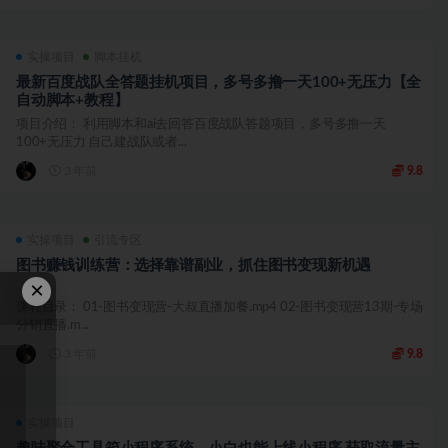
实操项目
脚本挂机
最新百度战队全答题挂机项目，多号多撸一天100+无压力【全
自动脚本+教程】
项目介绍： 利用脚本和ai去回答百度战队答题项目，多号多撸一天
100+无压力 自己建战队或者...
3 年前
9.8
实操项目
引流专区
图书赚钱训练营：选择靠谱副业，抓住图书变现新机遇
×
课程目录： 01-图书变现营-大叔直播加餐.mp4 02-图书变现营13期-专场
分销直播.m...
3 年前
9.8
实操项目