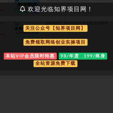
欢迎光临知界项目网！
9.8
实操项目
1 年前
30
删好
文件加密工具支持文件夹可隐藏可解密
关注公众号【知界项目网】
9.8
实操项目
1 年前
32
免费领取网络创业实操项目
本站VIP会员限时特惠
98/年度 199/终身
全站资源免费下载